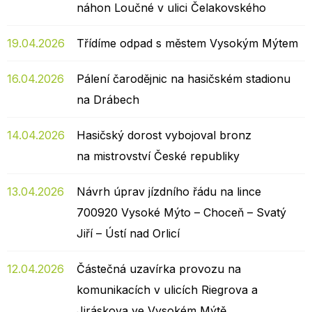
náhon Loučné v ulici Čelakovského
19.04.2026
Třídíme odpad s městem Vysokým Mýtem
16.04.2026
Pálení čarodějnic na hasičském stadionu
na Drábech
14.04.2026
Hasičský dorost vybojoval bronz
na mistrovství České republiky
13.04.2026
Návrh úprav jízdního řádu na lince
700920 Vysoké Mýto – Choceň – Svatý
Jiří – Ústí nad Orlicí
12.04.2026
Částečná uzavírka provozu na
komunikacích v ulicích Riegrova a
Jiráskova ve Vysokém Mýtě