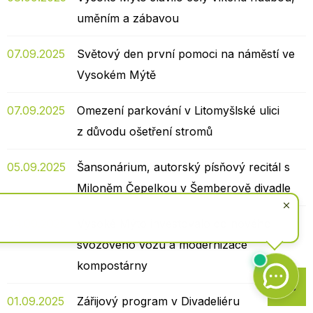
uměním a zábavou
07.09.2025
Světový den první pomoci na náměstí ve
Vysokém Mýtě
07.09.2025
Omezení parkování v Litomyšlské ulici
z důvodu ošetření stromů
05.09.2025
Šansonárium, autorský písňový recitál s
Miloněm Čepelkou v Šemberově divadle
04.09.2025
Vysoké Mýto investovalo do nového
svozového vozu a modernizace
kompostárny
Zpět
na
01.09.2025
Zářijový program v Divadeliéru
začátek