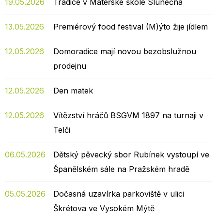
19.05.2026
Tradice v Mateřské škole Slunečná
13.05.2026
Premiérový food festival (M)ýto žije jídlem
12.05.2026
Domoradice mají novou bezobslužnou
prodejnu
12.05.2026
Den matek
12.05.2026
Vítězství hráčů BSGVM 1897 na turnaji v
Telči
06.05.2026
Dětský pěvecký sbor Rubínek vystoupí ve
Španělském sále na Pražském hradě
05.05.2026
Dočasná uzavírka parkoviště v ulici
Škrétova ve Vysokém Mýtě