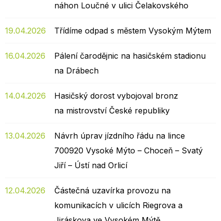
náhon Loučné v ulici Čelakovského
19.04.2026
Třídíme odpad s městem Vysokým Mýtem
16.04.2026
Pálení čarodějnic na hasičském stadionu
na Drábech
14.04.2026
Hasičský dorost vybojoval bronz
na mistrovství České republiky
13.04.2026
Návrh úprav jízdního řádu na lince
700920 Vysoké Mýto – Choceň – Svatý
Jiří – Ústí nad Orlicí
12.04.2026
Částečná uzavírka provozu na
komunikacích v ulicích Riegrova a
Jiráskova ve Vysokém Mýtě