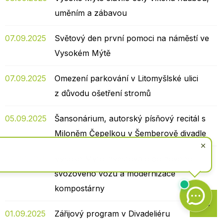
uměním a zábavou
07.09.2025
Světový den první pomoci na náměstí ve
Vysokém Mýtě
07.09.2025
Omezení parkování v Litomyšlské ulici
z důvodu ošetření stromů
05.09.2025
Šansonárium, autorský písňový recitál s
Miloněm Čepelkou v Šemberově divadle
04.09.2025
Vysoké Mýto investovalo do nového
svozového vozu a modernizace
kompostárny
Zpět
na
01.09.2025
Zářijový program v Divadeliéru
začátek