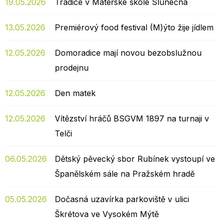
19.05.2026
Tradice v Mateřské škole Slunečná
13.05.2026
Premiérový food festival (M)ýto žije jídlem
12.05.2026
Domoradice mají novou bezobslužnou
prodejnu
12.05.2026
Den matek
12.05.2026
Vítězství hráčů BSGVM 1897 na turnaji v
Telči
06.05.2026
Dětský pěvecký sbor Rubínek vystoupí ve
Španělském sále na Pražském hradě
05.05.2026
Dočasná uzavírka parkoviště v ulici
Škrétova ve Vysokém Mýtě